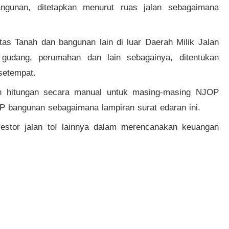
ngunan, ditetapkan menurut ruas jalan sebagaimana
tas Tanah dan bangunan lain di luar Daerah Milik Jalan
 gudang, perumahan dan lain sebagainya, ditentukan
setempat.
an hitungan secara manual untuk masing-masing NJOP
 bangunan sebagaimana lampiran surat edaran ini.
stor jalan toI lainnya dalam merencanakan keuangan
gingat tahun anggaran 2000 hanya tinggal beberapa
aikan SPPT secepatnya kepada wajib pajak yang
 Surat Edaran Direktur Jenderal Pajak Nomor
SE-
ak berlaku lagi.