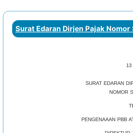
Surat Edaran Dirjen Pajak Nomor 
13
SURAT EDARAN DI
NOMOR SE
T
PENGENAAAN PBB AT