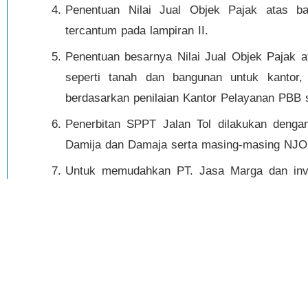
Penentuan Nilai Jual Objek Pajak atas ba
tercantum pada lampiran II.
Penentuan besarnya Nilai Jual Objek Pajak a
seperti tanah dan bangunan untuk kantor,
berdasarkan penilaian Kantor Pelayanan PBB 
Penerbitan SPPT Jalan Tol dilakukan deng
Damija dan Damaja serta masing-masing NJOP
Untuk memudahkan PT. Jasa Marga dan inve
untuk kepentingan pembayaran PBB dan men
bulan lagi, diharapkan KPPBB menyamp
bersangkutan.
Dengan ditetapkannya ketentuan ini, maka
40/PJ.6/1999
tanggal 23 Juni 1999, dinyatakan tid