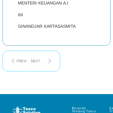
MENTERI KEUANGAN A.I
ttd
GINANDJAR KARTASASMITA
PREVIOUS POST
NEXT POST
Beranda
Ka
Tentang Taxco
T