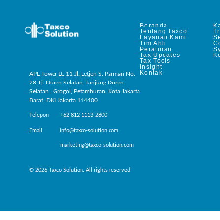
Beranda
Ka
Tentang Taxco
T
Layanan Kami
Se
Tim Ahli
C
Peraturan
S
Tax Updates
Ke
Tax Tools
Insight
Kontak
APL Tower Lt. 11 Jl. Letjen S. Parman No.
28 Tj. Duren Selatan, Tanjung Duren
Selatan , Grogol, Petamburan, Kota Jakarta
Barat, DKI Jakarta 114400
Telepon +62 812-1113-2800
Email info@taxco-solution.com
marketing@taxco-solution.com
© 2026 Taxco Solution. All rights reserved