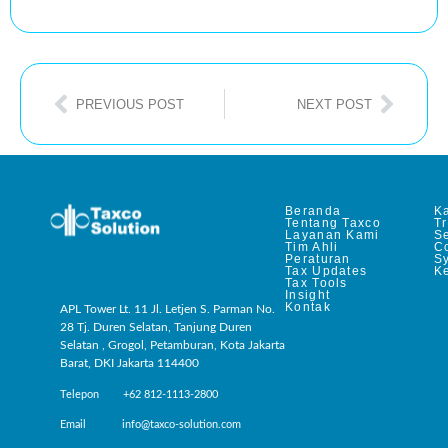
PREVIOUS POST
NEXT POST
Beranda
Ka
Tentang Taxco
T
Layanan Kami
Se
Tim Ahli
C
Peraturan
S
Tax Updates
Ke
Tax Tools
Insight
Kontak
APL Tower Lt. 11 Jl. Letjen S. Parman No.
28 Tj. Duren Selatan, Tanjung Duren
Selatan , Grogol, Petamburan, Kota Jakarta
Barat, DKI Jakarta 114400
Telepon +62 812-1113-2800
Email info@taxco-solution.com