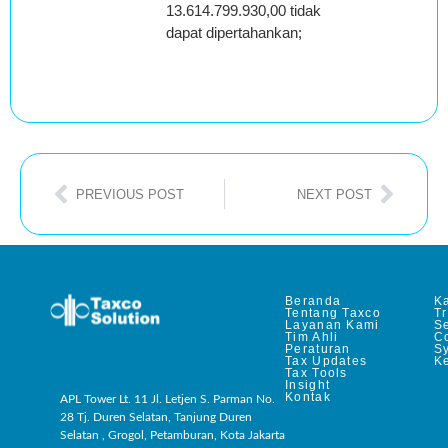
13.614.799.930,00 tidak
dapat dipertahankan;
PREVIOUS POST
NEXT POST
Beranda
Ka
Tentang Taxco
T
Layanan Kami
Se
Tim Ahli
C
Peraturan
S
Tax Updates
Ke
Tax Tools
Insight
Kontak
APL Tower Lt. 11 Jl. Letjen S. Parman No.
28 Tj. Duren Selatan, Tanjung Duren
Selatan , Grogol, Petamburan, Kota Jakarta