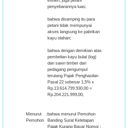
efisien, juga petani
penyebarannya luas;
bahwa disamping itu para
petani tidak mempunyai
akses langsung ke pabrikan
kayu olahan;
bahwa dengan demikian atas
pembelian kayu bulat (log)
dan sawn timber dari
pedagang pengumpul
terutang Pajak Penghasilan
Pasal 22 sebesar 1,5% x
Rp.13.614.799.930,00 =
Rp.204.221.999,00;
Menurut
:
bahwa menurut Pemohon
Pemohon
Banding Surat Ketetapan
Pajak Kurang Bayar Nomor :