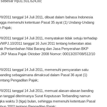
 sebesar Rp31.931.624,00;
/2011 tanggal 14 Juli 2011, dibuat dalam bahasa Indonesia
hingga memenuhi ketentuan Pasal 35 ayat (1) Undang-Undang
n Pajak;
/2011 tanggal 14 Juli 2011, menyatakan tidak setuju terhadap
WPJ.10/2011 tanggal 16 Juni 2011 tentang keberatan atas
jak Pertambahan Nilai Barang dan Jasa Penyerahan BKP
 JKP Masa Pajak Oktober 2008 Nomor: 00013/207/08/512/10
/2011 tanggal 14 Juli 2011, memenuhi persyaratan satu
banding sebagaimana dimaksud dalam Pasal 36 ayat (1)
ntang Pengadilan Pajak;
/2011 tanggal 14 Juli 2011, memuat alasan-alasan banding
n tanggal diterimanya Surat Keputusan Terbanding namun
a waktu 3 (tiga) bulan, sehingga memenuhi ketentuan Pasal
hun 2002 tentang Pengadilan Pajak;