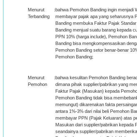
Menurut
:
bahwa Pemohon Banding ingin menjadi Wa
Terbanding
membayar pajak apa yang seharusnya Pe
Banding membuka Faktur Pajak Standar
Banding menjual suatu barang kepada c
PPN 10% (harga include), Pemohon Ban
Banding bisa mengkompensasikan dengan
Pemohon Banding setor benar-benar 10% 
Pemohon Banding;
Menurut
:
bahwa kesulitan Pemohon Banding berada
Pemohon
dimana pihak supplier/pabrikan yang me
Faktur Pajak (Masukan) kepada Pemoho
Pemohon Banding tidak bisa membebank
memungut) dikarenakan fakta persaingan
antara 1%-3% dari nilai beli Pemohon B
membayar PPN (Pajak Keluaran) atas p
Masukan dari supplier/pabrikan kepada
seandainya supplier/pabrikan member