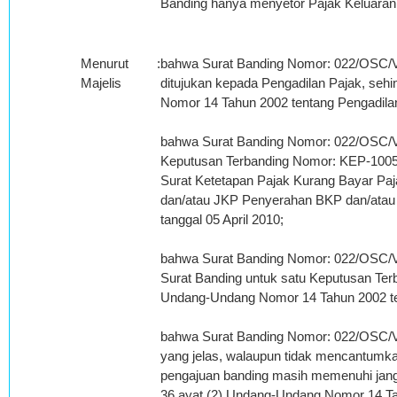
Banding hanya menyetor Pajak Keluaran
Menurut
:
bahwa Surat Banding Nomor: 022/OSC/VII
Majelis
ditujukan kepada Pengadilan Pajak, se
Nomor 14 Tahun 2002 tentang Pengadila
bahwa Surat Banding Nomor: 022/OSC/VII
Keputusan Terbanding Nomor: KEP-1005/
Surat Ketetapan Pajak Kurang Bayar Pa
dan/atau JKP Penyerahan BKP dan/atau
tanggal 05 April 2010;
bahwa Surat Banding Nomor: 022/OSC/VII
Surat Banding untuk satu Keputusan Ter
Undang-Undang Nomor 14 Tahun 2002 te
bahwa Surat Banding Nomor: 022/OSC/VII
yang jelas, walaupun tidak mencantumka
pengajuan banding masih memenuhi jangk
36 ayat (2) Undang-Undang Nomor 14 Ta