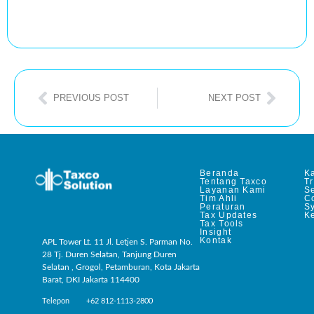
PREVIOUS POST
NEXT POST
Beranda
Ka
Tentang Taxco
T
Layanan Kami
Se
Tim Ahli
C
Peraturan
S
Tax Updates
Ke
Tax Tools
Insight
Kontak
APL Tower Lt. 11 Jl. Letjen S. Parman No.
28 Tj. Duren Selatan, Tanjung Duren
Selatan , Grogol, Petamburan, Kota Jakarta
Barat, DKI Jakarta 114400
Telepon +62 812-1113-2800