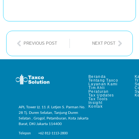
PREVIOUS POST
NEXT POST
Beranda
Ka
Tentang Taxco
T
Layanan Kami
Se
Tim Ahli
C
Peraturan
S
Tax Updates
Ke
Tax Tools
Insight
Kontak
APL Tower Lt. 11 Jl. Letjen S. Parman No.
28 Tj. Duren Selatan, Tanjung Duren
Selatan , Grogol, Petamburan, Kota Jakarta
Barat, DKI Jakarta 114400
Telepon +62 812-1113-2800