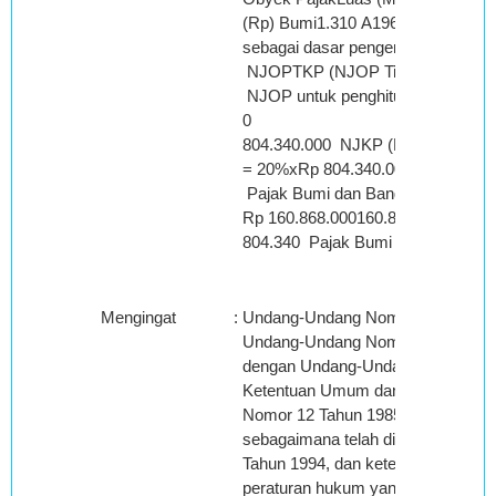
(Rp) Bumi1.310 A19614.000 804
sebagai dasar pengenaan PBB 
NJOPTKP (NJOP Tidak Kena Paj
NJOP untuk penghitungan P
0
804.340.000 NJKP (Nilai Ju
= 20%xRp 804.340.000
Pajak Bumi dan Bangunan yang t
Rp 160.868.000160.868.000
804.340 Pajak Bumi dan Bangunan
Mengingat
:
Undang-Undang Nomor 14 Tahun 20
Undang-Undang Nomor 6 Tahun 198
dengan Undang-Undang Nomor 28 
Ketentuan Umum dan Tata Cara P
Nomor 12 Tahun 1985 tentang Paj
sebagaimana telah diubah denga
Tahun 1994, dan ketentuan perund
peraturan hukum yang berlaku dan