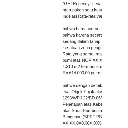
“GHI Regency” sedang dalam tah
merupakan satu kesatuan zona geo
Indikasi Rata-rata yang sama;
bahwa berdasarkan uraian tersebut
bahwa karena secara fisik kawas
sedang dalam tahap pembangunan
kesatuan zona geografis yang memp
Rata yang sama, maka Majelis ber
bumi atas NOP:XX.XX.0X0.00X.00
1.310 m2 termasuk dalam Klas A19
Rp.614.000,00 per m2;
bahwa dengan demikian Majelis ber
Jual Objek Pajak atas objek yang 
1298/WPJ.22/BD.06/2010 tanggal 
Penetapan atas Keberatan terhad
atas Surat Pemberitahuan Pajak T
Bangunan (SPPT PBB) Nomor Obje
XX.XX.0X0.00X.00X-00X0.0 tanggal