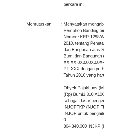
perkara ini;
Memutuskan
:
Menyatakan mengabulkan sebagia
Pemohon Banding terhadap Keputus
Nomor : KEP-1298/WPJ.22/BD.06/
2010, tentang Penetapan atas Keb
dan Bangunan atas Surat Pemberit
Bumi dan Bangunan (SPPT PBB) N
XX.XX.0X0.00X.00X-00X0.0 tanggal
PT. XXX dengan perhitungan juml
Tahun 2010 yang harus dibayar men
Obyek PajakLuas (M2)KelasNJOP
(Rp) Bumi1.310 A19614.000 804
sebagai dasar pengenaan PBB 
NJOPTKP (NJOP Tidak Kena Paj
NJOP untuk penghitungan P
0
804.340.000 NJKP (Nilai Ju