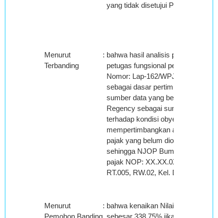
yang tidak disetujui Pemohon Band
Menurut
:
bahwa hasil analisis penentuan nil
Terbanding
petugas fungsional penilai KPP P
Nomor: Lap-162/WPJ.22/KP.1006/20
sebagai dasar pertimbangan keputu
sumber data yang berupa Brosur
Regency sebagai sumber data pe
terhadap kondisi obyek pajak di la
mempertimbangkan aspek keluasan
pajak yang belum diolah dan bentu
sehingga NJOP Bumi yang diperole
pajak NOP: XX.XX.0X0.00X.00X-00X
RT.005, RW.02, Kel. DEF, Kec. Bog
Menurut
:
bahwa kenaikan Nilai Bumi yaitu s
Pemohon Banding
sebesar 338,75% jika dibandingka