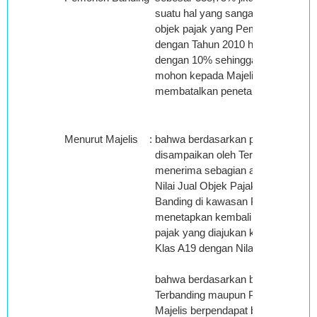
suatu hal yang sangat luar biasa pe
objek pajak yang Pemohon Banding
dengan Tahun 2010 hanya mengal
dengan 10% sehingga melalui sura
mohon kepada Majelis Hakim Peng
membatalkan penetapan sepihak ya
Menurut Majelis
:
bahwa berdasarkan pemeriksaan Ma
disampaikan oleh Terbanding dala
menerima sebagian atas beberapa
Nilai Jual Objek Pajak Tahun 2010
Banding di kawasan Perumahan “
menetapkan kembali Nilai Jual Obj
pajak yang diajukan keberatan ol
Klas A19 dengan Nilai Jual Rp.614
bahwa berdasarkan bukti foto-foto
Terbanding maupun Pemohon Bandi
Majelis berpendapat bahwa secara