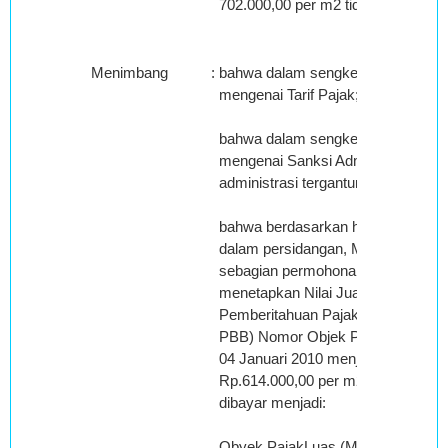
702.000,00 per m2 tidak dapat dip
Menimbang
:
bahwa dalam sengketa banding ini 
mengenai Tarif Pajak;
bahwa dalam sengketa banding ini 
mengenai Sanksi Administrasi, ke
administrasi tergantung pada penye
bahwa berdasarkan hasil pemeriksa
dalam persidangan, Majelis berke
sebagian permohonan banding Pe
menetapkan Nilai Jual Objek Pajak
Pemberitahuan Pajak Terutang Pa
PBB) Nomor Objek Pajak: XX.XX.0
04 Januari 2010 menjadi Klas A19 d
Rp.614.000,00 per m2, sehingga p
dibayar menjadi:
Obyek PajakLuas (M2)KelasNJOP