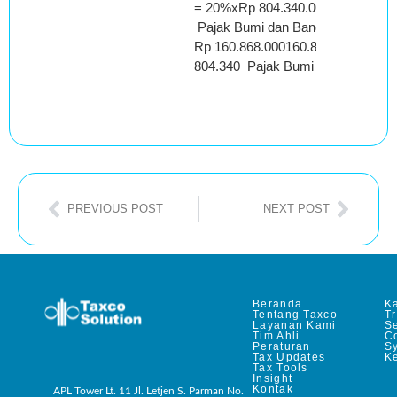
= 20%xRp 804.340.000
Pajak Bumi dan Bangunan yang t
Rp 160.868.000160.868.000
804.340 Pajak Bumi dan Bangunan
PREVIOUS POST
NEXT POST
Beranda
Ka
Tentang Taxco
T
Layanan Kami
Se
Tim Ahli
C
Peraturan
S
Tax Updates
Ke
Tax Tools
Insight
Kontak
APL Tower Lt. 11 Jl. Letjen S. Parman No.