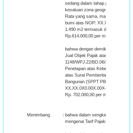
sedang dalam tahap pembangunan
kesatuan zona geografis yang memp
Rata yang sama, maka Majelis ber
bumi atas NOP: XX.XX.0X0.00X.0
1.490 m2 termasuk dalam Klas A19
Rp.614.000,00 per m2;
bahwa dengan demikian Majelis ber
Jual Objek Pajak atas objek yang 
1148/WPJ.22/BD.06/2010 tanggal 0
Penetapan atas Keberatan terhad
atas Surat Pemberitahuan Pajak T
Bangunan (SPPT PBB) Nomor Obje
XX.XX.0X0.00X.00X-00XX.0 tangga
Rp. 702.000,00 per m2 tidak dapat
Menimbang
:
bahwa dalam sengketa banding ini 
mengenai Tarif Pajak;