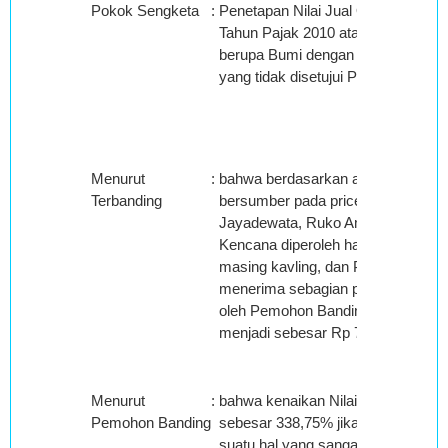
Pokok Sengketa
:
Penetapan Nilai Jual Objek Pajak
Tahun Pajak 2010 atas NOP : XX.
berupa Bumi dengan luas 1.490 m2
yang tidak disetujui Pemohon Band
Menurut
:
bahwa berdasarkan analisis NJO
Terbanding
bersumber pada price list per tang
Jayadewata, Ruko Amparanjati, Cl
Kencana diperoleh harga bumi/m2 
masing kavling, dan Petugas Penel
menerima sebagian permohonan ke
oleh Pemohon Banding dan memp
menjadi sebesar Rp 702.000,- per
Menurut
:
bahwa kenaikan Nilai Bumi yaitu s
Pemohon Banding
sebesar 338,75% jika dibandingka
suatu hal yang sangat luar biasa pe