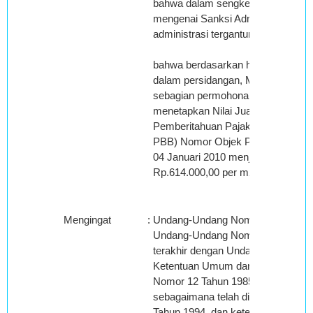
bahwa dalam sengketa banding ini 
mengenai Sanksi Administrasi, ke
administrasi tergantung pada penye
bahwa berdasarkan hasil pemeriksa
dalam persidangan, Majelis berke
sebagian permohonan banding Pe
menetapkan Nilai Jual Objek Pajak
Pemberitahuan Pajak Terutang Pa
PBB) Nomor Objek Pajak: XX.XX.
04 Januari 2010 menjadi Klas A19 d
Rp.614.000,00 per m2;
Mengingat
:
Undang-Undang Nomor 14 Tahun 20
Undang-Undang Nomor 6 Tahun 198
terakhir dengan Undang-Undang N
Ketentuan Umum dan Tata Cara P
Nomor 12 Tahun 1985 tentang Paj
sebagaimana telah diubah denga
Tahun 1994, dan ketentuan perund