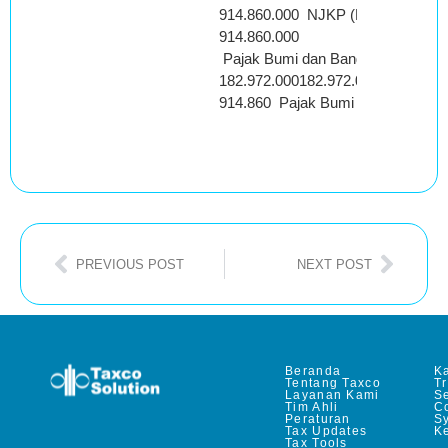
914.860.000 NJKP (Nilai Jua
914.860.000
Pajak Bumi dan Bangunan yang t
182.972.000182.972.000
914.860 Pajak Bumi dan Bangunan
PREVIOUS POST
NEXT POST
Beranda
Ka
Tentang Taxco
T
Layanan Kami
Se
Tim Ahli
C
Peraturan
S
Tax Updates
Ke
Tax Tools