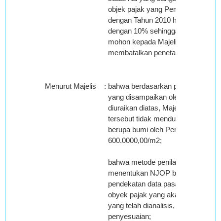
objek pajak yang Pemohon Banding
dengan Tahun 2010 hanya mengal
dengan 10% sehingga melalui sura
mohon kepada Majelis Hakim Peng
membatalkan penetapan sepihak ya
Menurut Majelis
:
bahwa berdasarkan pemeriksaan Maj
yang disampaikan oleh Pemohon 
diuraikan diatas, Majelis berpenda
tersebut tidak mendukung penghitu
berupa bumi oleh Pemohon Bandin
600.0000,00/m2;
bahwa metode penilaian yang digu
menentukan NJOP bumi yang dise
pendekatan data pasar yaitu mem
obyek pajak yang akan dinilai den
yang telah dianalisis, dengan meng
penyesuaian;