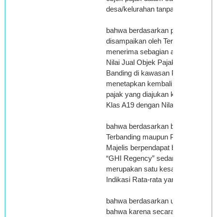
desa/kelurahan tanpa terikat pada 
bahwa berdasarkan pemeriksaan Ma
disampaikan oleh Terbanding dala
menerima sebagian atas beberapa
Nilai Jual Objek Pajak Tahun 2010
Banding di kawasan Perumahan “
menetapkan kembali Nilai Jual Obj
pajak yang diajukan keberatan ol
Klas A19 dengan Nilai Jual Rp.614
bahwa berdasarkan bukti foto-foto
Terbanding maupun Pemohon Bandi
Majelis berpendapat bahwa secara
“GHI Regency” sedang dalam tah
merupakan satu kesatuan zona geo
Indikasi Rata-rata yang sama;
bahwa berdasarkan uraian tersebut
bahwa karena secara fisik kawas