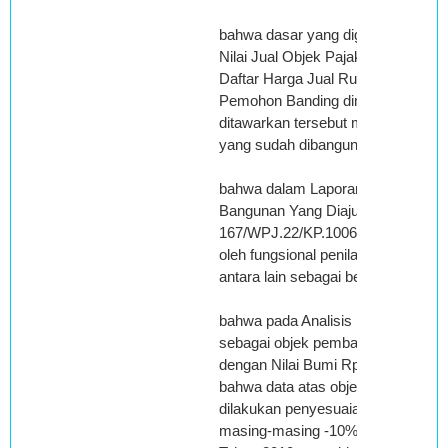
bahwa dasar yang digunakan oleh
Nilai Jual Objek Pajak Bumi atas
Daftar Harga Jual Rumah Standar (P
Pemohon Banding dimana pada prin
ditawarkan tersebut merupakan harg
yang sudah dibangun atau kapling 
bahwa dalam Laporan Hasil Peneli
Bangunan Yang Diajukan Secara 
167/WPJ.22/KP.1006/2010 tanggal –
oleh fungsional penilai PBB KPP P
antara lain sebagai berikut :
bahwa pada Analisis Penentuan Nil
sebagai objek pembanding diguna
dengan Nilai Bumi Rp. 916.000,00 
bahwa data atas objek pembanding
dilakukan penyesuaian atas faktor 
masing-masing -10%, dan ditetapka