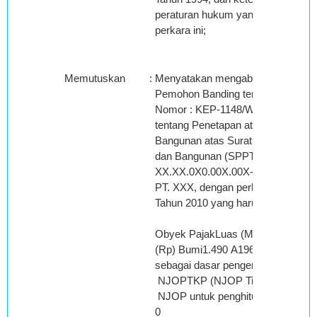
peraturan hukum yang berlaku dan
perkara ini;
Memutuskan
:
Menyatakan mengabulkan sebagia
Pemohon Banding terhadap Keputus
Nomor : KEP-1148/WPJ.22/BD.06/2
tentang Penetapan atas Keberatan
Bangunan atas Surat Pemberitahua
dan Bangunan (SPPT PBB) Nomor 
XX.XX.0X0.00X.00X-00XX.0 tanggal
PT. XXX, dengan perhitungan juml
Tahun 2010 yang harus dibayar menj
Obyek PajakLuas (M2)KelasNJOP
(Rp) Bumi1.490 A19614.000 914
sebagai dasar pengenaan PBB 
NJOPTKP (NJOP Tidak Kena Paj
NJOP untuk penghitungan P
0