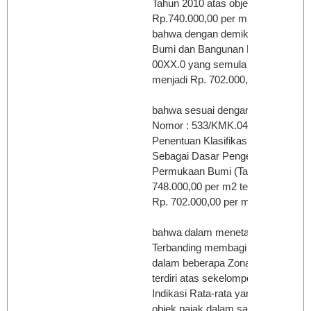
Tahun 2010 atas objek pajak yang 
Rp.740.000,00 per m2;
bahwa dengan demikian Nilai Jual 
Bumi dan Bangunan Nomor Objek 
00XX.0 yang semula Rp. 916.000,0
menjadi Rp. 702.000,00 per m2;
bahwa sesuai dengan Lampiran IA
Nomor : 533/KMK.04/1998 tanggal
Penentuan Klasifikasi dan Besarnya
Sebagai Dasar Pengenaan Pajak Bu
Permukaan Bumi (Tanah) sebesar >
748.000,00 per m2 termasuk dalam 
Rp. 702.000,00 per m2;
bahwa dalam menetapkan Nilai Jua
Terbanding membagi wilayah geogr
dalam beberapa Zona Nilai Tanah, 
terdiri atas sekelompok objek paj
Indikasi Rata-rata yang dibatasi o
objek pajak dalam satu satuan wil