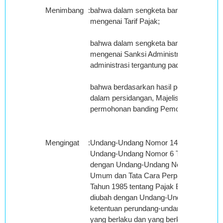
Menimbang
:
bahwa dalam sengketa banding ini tidak 
mengenai Tarif Pajak;
bahwa dalam sengketa banding ini tidak 
mengenai Sanksi Administrasi, kecuali 
administrasi tergantung pada penyelesai
bahwa berdasarkan hasil pemeriksaan at
dalam persidangan, Majelis berkesimpul
permohonan banding Pemohon Banding;
Mengingat
:
Undang-Undang Nomor 14 Tahun 2002 te
Undang-Undang Nomor 6 Tahun 1983 seb
dengan Undang-Undang Nomor 28 Tahun 
Umum dan Tata Cara Perpajakan, Unda
Tahun 1985 tentang Pajak Bumi dan Ban
diubah dengan Undang-Undang Nomor 1
ketentuan perundang-undangan lainnya 
yang berlaku dan yang berkaitan dengan p