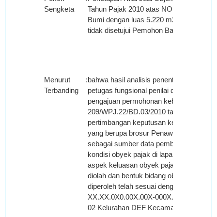
Sengketa
Tahun Pajak 2010 atas NOP: XX.XX.0X0
Bumi dengan luas 5.220 m2 sebesar Rp.
tidak disetujui Pemohon Banding;
Menurut
:
bahwa hasil analisis penentuan nilai bum
Terbanding
petugas fungsional penilai dalam Laporan
pengajuan permohonan keberatan PBB 
209/WPJ.22/BD.03/2010 tanggal 25 Okto
pertimbangan keputusan keberatan diper
yang berupa brosur Penawaran Peruma
sebagai sumber data pembanding denga
kondisi obyek pajak di lapangan denga
aspek keluasan obyek pajak, kondisi ob
diolah dan bentuk bidang obyek pajak.
diperoleh telah sesuai dengan obyek pa
XX.XX.0X0.00X.00X-000X.0 yang teleta
02 Kelurahan DEF Kecamatan Bogor, Ko