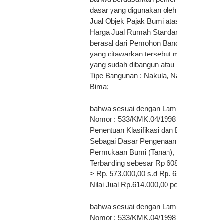
dasar yang digunakan oleh Terbanding d
Jual Objek Pajak Bumi atas komplek GH
Harga Jual Rumah Standar (Price List/
berasal dari Pemohon Banding dimana pa
yang ditawarkan tersebut merupakan harg
yang sudah dibangun atau kapling tanah 
Tipe Bangunan : Nakula, Narayana, Man
Bima;
bahwa sesuai dengan Lampiran IA Kepu
Nomor : 533/KMK.04/1998 tanggal 18 D
Penentuan Klasifikasi dan Besarnya Nila
Sebagai Dasar Pengenaan Pajak Bumi da
Permukaan Bumi (Tanah), perhitungan 
Terbanding sebesar Rp 608.478,00/m2 ma
> Rp. 573.000,00 s.d Rp. 655.000,00 pe
Nilai Jual Rp.614.000,00 per m2;
bahwa sesuai dengan Lampiran IA Kepu
Nomor : 533/KMK.04/1998 tanggal 18 D