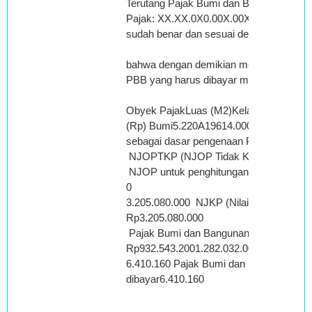
Terutang Pajak Bumi dan Bangunan (S
Pajak: XX.XX.0X0.00X.00X-000X.0 tangg
sudah benar dan sesuai dengan KEP-533
bahwa dengan demikian menurut pendapa
PBB yang harus dibayar menjadi :
Obyek PajakLuas (M2)KelasNJOPPer M
(Rp) Bumi5.220A19614.000 3.205.080.
sebagai dasar pengenaan PBB =
NJOPTKP (NJOP Tidak Kena Pajak) 
NJOP untuk penghitungan PBB =3
0
3.205.080.000 NJKP (Nilai Jual K
Rp3.205.080.000
Pajak Bumi dan Bangunan yang terutan
Rp932.543.2001.282.032.000
6.410.160 Pajak Bumi dan Bangunan ya
dibayar6.410.160