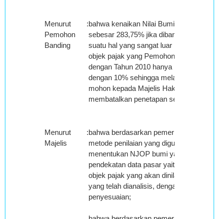
Menurut
:
bahwa kenaikan Nilai Bumi yaitu sebesa
Pemohon
sebesar 283,75% jika dibandingkan den
Banding
suatu hal yang sangat luar biasa penetapa
objek pajak yang Pemohon Banding jual 
dengan Tahun 2010 hanya mengalami k
dengan 10% sehingga melalui surat band
mohon kepada Majelis Hakim Pengadilan
membatalkan penetapan sepihak yang dil
Menurut
:
bahwa berdasarkan pemeriksaan Majelis
Majelis
metode penilaian yang digunakan oleh T
menentukan NJOP bumi yang disengket
pendekatan data pasar yaitu membandin
objek pajak yang akan dinilai dengan da
yang telah dianalisis, dengan menggunaka
penyesuaian;
bahwa berdasarkan pemeriksaan Majelis