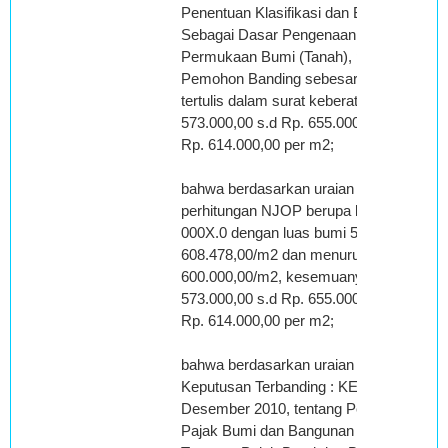
Penentuan Klasifikasi dan Besarnya Nila
Sebagai Dasar Pengenaan Pajak Bumi da
Permukaan Bumi (Tanah), perhitungan 
Pemohon Banding sebesar Rp 600.000,
tertulis dalam surat keberatan masuk dal
573.000,00 s.d Rp. 655.000,00 per m2, K
Rp. 614.000,00 per m2;
bahwa berdasarkan uraian tersebut diata
perhitungan NJOP berupa bumi untuk N
000X.0 dengan luas bumi 5.220 m2 menur
608.478,00/m2 dan menurut Pemohon B
600.000,00/m2, kesemuanya termasuk da
573.000,00 s.d Rp. 655.000,00 per m2, K
Rp. 614.000,00 per m2;
bahwa berdasarkan uraian tersebut diata
Keputusan Terbanding : KEP-1619/WPJ.2
Desember 2010, tentang Penetapan atas
Pajak Bumi dan Bangunan atas Surat Pe