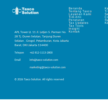
Beranda
Ka
Tentang Taxco
T
Layanan Kami
Se
Tim Ahli
C
Peraturan
S
Tax Updates
Ke
Tax Tools
Insight
Kontak
APL Tower Lt. 11 Jl. Letjen S. Parman No.
28 Tj. Duren Selatan, Tanjung Duren
Selatan , Grogol, Petamburan, Kota Jakarta
Barat, DKI Jakarta 114400
Telepon +62 812-1113-2800
Email info@taxco-solution.com
marketing@taxco-solution.com
© 2026 Taxco Solution. All rights reserved