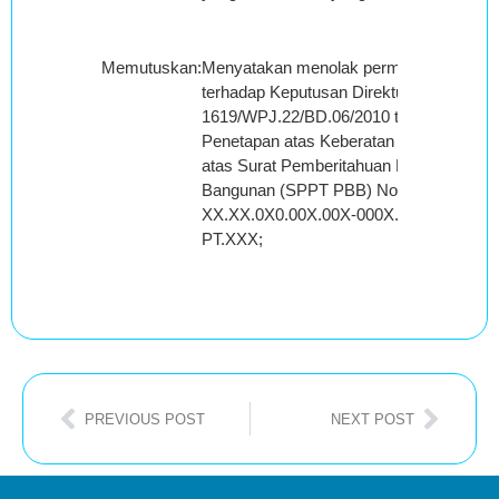
Memutuskan
:
Menyatakan menolak permohonan band
terhadap Keputusan Direktur Jenderal P
1619/WPJ.22/BD.06/2010 tanggal 14 De
Penetapan atas Keberatan terhadap Paj
atas Surat Pemberitahuan Pajak Terutan
Bangunan (SPPT PBB) Nomor Objek Pa
XX.XX.0X0.00X.00X-000X.0 tanggal 04 J
PT.XXX;
PREVIOUS POST
NEXT POST