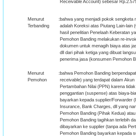
Receivable Account) sebesar Rp.2.57
Menurut
:
bahwa yang menjadi pokok sengketa
Terbanding
adalah Koreksi atas Piutang Lain-lain
hasil penelitian Penelaah Keberatan 
Pemohon Banding melakukan re-invoi
dokumen untuk menagih biaya atas jasa
dll dari pihak ketiga yang dibuat la
penerima jasa (konsumen Pemohon Ba
Menurut
:
bahwa Pemohon Banding berpendapat ba
Pemohon
receivable) yang terdapat dalam Ak
Pertambahan Nilai (PPN) karena tidak 
penggantian (suspense) atas biaya-b
bayarkan kepada supplier/Forwarder (P
Insurance, Bank Charges, dll yang n
Pemohon Banding (Pihak Kedua) atau t
Pemohon Banding tagihkan terlebih d
dibayarkan ke supplier (tanpa ada Pert
Pemohon Banding bayarkan kepada s