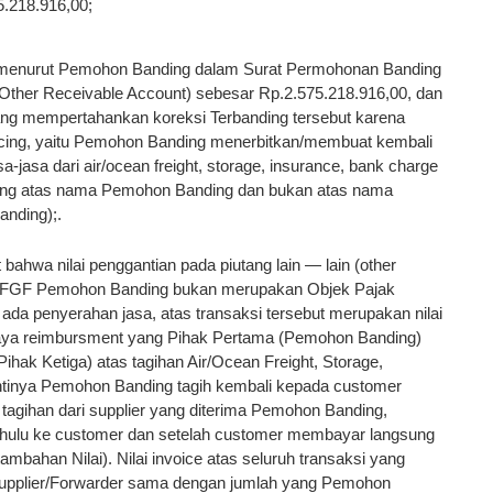
5.218.916,00;
 menurut Pemohon Banding dalam Surat Permohonan Banding
 (Other Receivable Account) sebesar Rp.2.575.218.916,00, dan
yang mempertahankan koreksi Terbanding tersebut karena
cing, yaitu Pemohon Banding menerbitkan/membuat kembali
-jasa dari air/ocean freight, storage, insurance, bank charge
ngsung atas nama Pemohon Banding dan bukan atas nama
nding);.
hwa nilai penggantian pada piutang lain — lain (other
un FGF Pemohon Banding bukan merupakan Objek Pajak
ada penyerahan jasa, atas transaksi tersebut merupakan nilai
iaya reimbursment yang Pihak Pertama (Pemohon Banding)
ihak Ketiga) atas tagihan Air/Ocean Freight, Storage,
antinya Pemohon Banding tagih kembali kepada customer
agihan dari supplier yang diterima Pemohon Banding,
ahulu ke customer dan setelah customer membayar langsung
ambahan Nilai). Nilai invoice atas seluruh transaksi yang
upplier/Forwarder sama dengan jumlah yang Pemohon