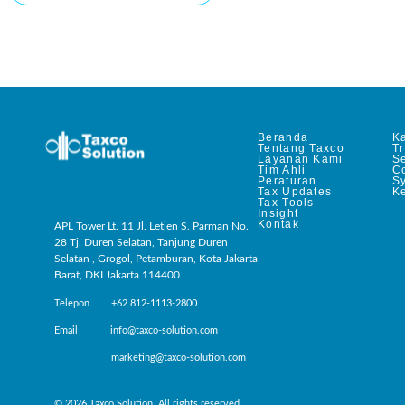
Beranda
Ka
Tentang Taxco
T
Layanan Kami
Se
Tim Ahli
C
Peraturan
S
Tax Updates
Ke
Tax Tools
Insight
Kontak
APL Tower Lt. 11 Jl. Letjen S. Parman No.
28 Tj. Duren Selatan, Tanjung Duren
Selatan , Grogol, Petamburan, Kota Jakarta
Barat, DKI Jakarta 114400
Telepon +62 812-1113-2800
Email info@taxco-solution.com
marketing@taxco-solution.com
© 2026 Taxco Solution. All rights reserved