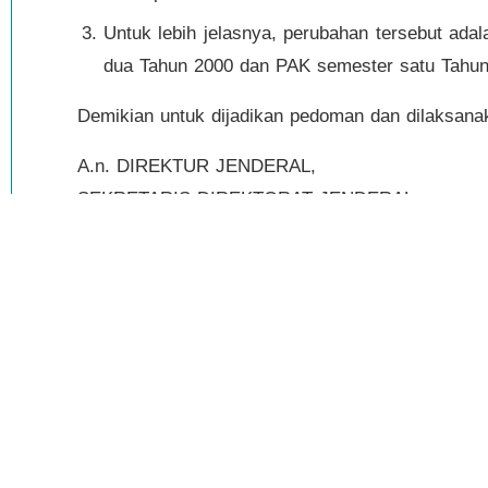
Untuk lebih jelasnya, perubahan tersebut ada
dua Tahun 2000 dan PAK semester satu Tahun
Demikian untuk dijadikan pedoman dan dilaksana
A.n. DIREKTUR JENDERAL,
SEKRETARIS DIREKTORAT JENDERAL
ttdMOCH. SOEBAKIR
PREVIOUS POST