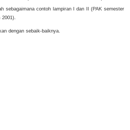
lah sebagaimana contoh lampiran I dan II (PAK semester
 2001).
kan dengan sebaik-baiknya.
NEXT POST