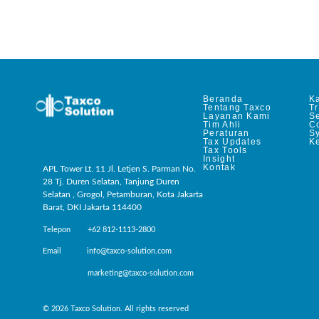
Beranda
Ka
Tentang Taxco
T
Layanan Kami
Se
Tim Ahli
C
Peraturan
S
Tax Updates
Ke
Tax Tools
Insight
Kontak
APL Tower Lt. 11 Jl. Letjen S. Parman No.
28 Tj. Duren Selatan, Tanjung Duren
Selatan , Grogol, Petamburan, Kota Jakarta
Barat, DKI Jakarta 114400
Telepon +62 812-1113-2800
Email info@taxco-solution.com
marketing@taxco-solution.com
© 2026 Taxco Solution. All rights reserved