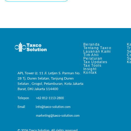
Beranda
Ka
Tentang Taxco
T
Layanan Kami
Se
Tim Ahli
C
Peraturan
S
Tax Updates
Ke
Tax Tools
Insight
Kontak
APL Tower Lt. 11 Jl. Letjen S. Parman No.
28 Tj. Duren Selatan, Tanjung Duren
Selatan , Grogol, Petamburan, Kota Jakarta
Barat, DKI Jakarta 114400
Telepon +62 812-1113-2800
Email info@taxco-solution.com
marketing@taxco-solution.com
© 2026 Taxco Solution. All rights reserved