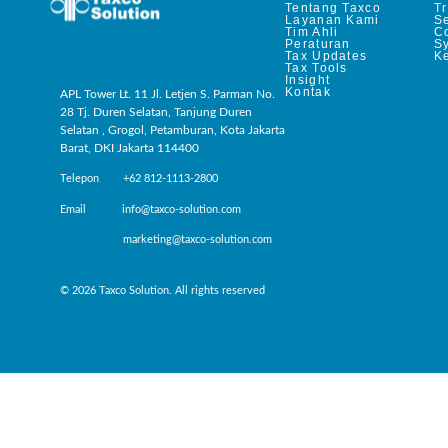
Tentang Taxco
T
Layanan Kami
Se
Tim Ahli
C
Peraturan
S
Tax Updates
Ke
Tax Tools
Insight
Kontak
APL Tower Lt. 11 Jl. Letjen S. Parman No.
28 Tj. Duren Selatan, Tanjung Duren
Selatan , Grogol, Petamburan, Kota Jakarta
Barat, DKI Jakarta 114400
Telepon +62 812-1113-2800
Email info@taxco-solution.com
marketing@taxco-solution.com
© 2026 Taxco Solution. All rights reserved